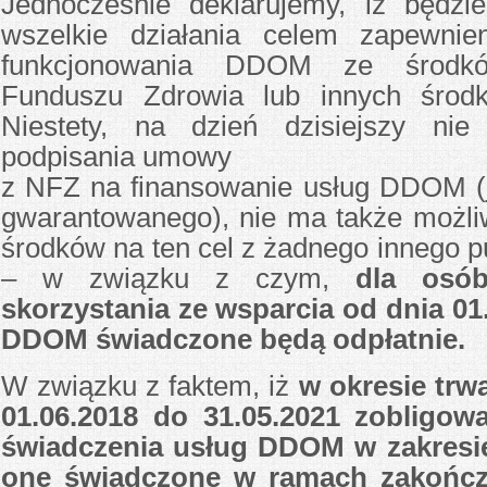
Jednocześnie deklarujemy, iż będz
wszelkie działania celem zapewnien
funkcjonowania DDOM ze środk
Funduszu Zdrowia lub innych środk
Niestety, na dzień dzisiejszy ni
podpisania umowy
z NFZ na finansowanie usług DDOM (
gwarantowanego), nie ma także możli
środków na ten cel z żadnego innego p
– w związku z czym,
dla osó
skorzystania ze wsparcia od dnia 01.
DDOM świadczone będą odpłatnie.
W związku z faktem, iż
w okresie trwa
01.06.2018 do 31.05.2021 zobligow
świadczenia usług DDOM w zakresie 
one świadczone w ramach zakończ