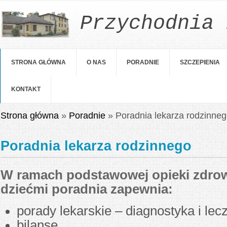
Przychodnia 
STRONA GŁÓWNA
O NAS
PORADNIE
SZCZEPIENIA
KONTAKT
Jesteś tutaj
Strona główna
»
Poradnie
» Poradnia lekarza rodzinne
Poradnia lekarza rodzinnego
W ramach podstawowej opieki zdro
dziećmi poradnia zapewnia:
porady lekarskie – diagnostyka i lec
bilanse