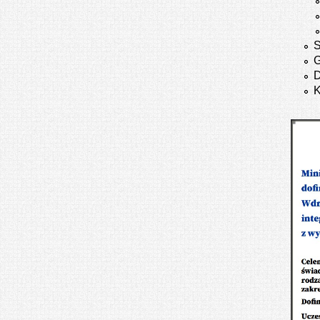
S
G
K