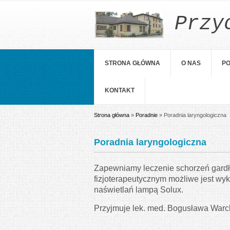
Przy
STRONA GŁÓWNA
O NAS
PO
KONTAKT
Jesteś tutaj
Strona główna
»
Poradnie
» Poradnia laryngologiczna
Poradnia laryngologiczna
Zapewniamy leczenie schorzeń gardła,
fizjoterapeutycznym możliwe jest wyk
naświetlań lampą Solux.
Przyjmuje lek. med. Bogusława Warch