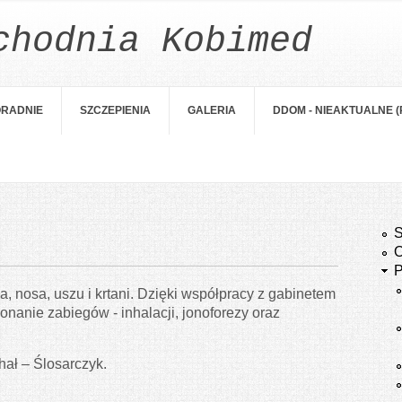
chodnia Kobimed
RADNIE
SZCZEPIENIA
GALERIA
DDOM - NIEAKTUALNE 
S
O
P
 nosa, uszu i krtani. Dzięki współpracy z gabinetem
onanie zabiegów - inhalacji, jonoforezy oraz
ał – Ślosarczyk.